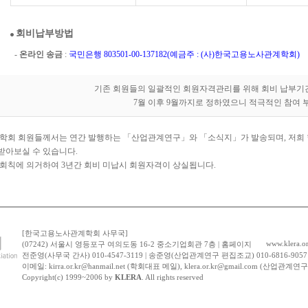
회비납부방법
-
온라인 송금
:
국민은행 803501-00-137182(예금주 : (사)한국고용노사관계학회)
기존 회원들의 일괄적인 회원자격관리를 위해 회비 납부기
7월 이후 9월까지로 정하였으니 적극적인 참여 
 학회 회원들께서는 연간 발행하는 「산업관계연구」와 「소식지」가 발송되며, 저희 학회주
아보실 수 있습니다.
 회칙에 의거하여 3년간 회비 미납시 회원자격이 상실됩니다.
[한국고용노사관계학회 사무국]
www.klera.or
(07242) 서울시 영등포구 여의도동 16-2 중소기업회관 7층 | 홈페이지
전준영(사무국 간사) 010-4547-3119 | 송준영(산업관계연구 편집조교) 010-6816-9057
이메일: kirra.or.kr@hanmail.net (학회대표 메일), klera.or.kr@gmail.com (산업관계연
Copyright(c) 1999~2006 by
KLERA
. All rights reserved