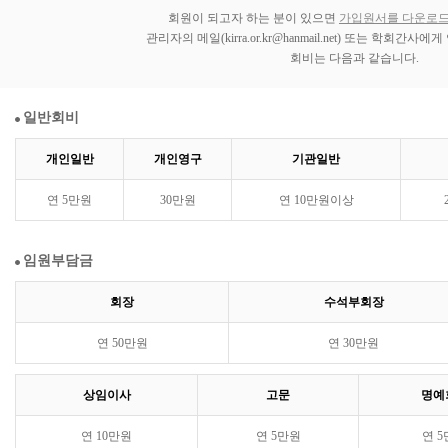
회원이 되고자 하는 분이 있으면
가입원서를 다운로
관리자의 메일(kirra.or.kr@hanmail.net) 또는 학회간
회비는 다음과 같습니다.
일반회비
개인일반
개인영구
기관일반
연 5만원
30만원
연 10만원이상
임원부담금
회장
수석부회장
연 50만원
연 30만원
상임이사
고문
명예
연 10만원
연 5만원
연 