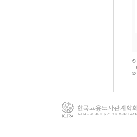
①
받
②