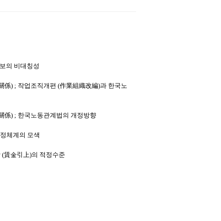
정보의 비대칭성
關係
) ;
작업조직개편
(
作業組織改編
)
과 한국노
關係
) ;
한국노동관계법의 개정방향
정체계의 모색
상
(
賃金引上
)
의 적정수준