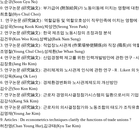
노순규
(Soon Gyu No)
10.
연구논문
(
硏究論文
) :
부가급여
(
附加給與
)
가 노동이동에 미치는 영향에 대한
최효철
(Hyo Chul Choi)
1.
연구논문
(
硏究論文
) :
역할갈등 및 역할모호성이 직무만족에 미치는 영향에 
김성국
(Seong Kook Kim),
박성연
(Seong Yeon Park)
12.
연구논문
(
硏究論文
) :
한국 제조업 노동시장의 조정과정 분석
김건우
(Kun Woo Kim),
성백남
(Baik Nam Sung)
13.
연구논문
(
硏究論文
) :
작업장노사관계
(
作業場勞使關係
)
와 직장
(
職長
)
의 역
조영철
(Young Chul Cho),
성제환
(Jae Whan Sung)
14.
연구논문
(
硏究論文
) :
산업경쟁력 제고를 위한 인력개발방안에 관한 연구
-
김장호
(Jang Ho Kim)
15.
연구논문
(
硏究論文
) :
관리체계와 노사관계 인식에 관한 연구
- R . Likert
의
S
이강옥
(Kang Ok Lee)
16.
연구논문
(
硏究論文
) :
경제환경변화와 노사관계제도의 개선방안
김수곤
(Soo Kon Kim)
17.
연구논문
(
硏究論文
) :
근로자 경영의사결정참가시스템의 일환으로서의 기업
김강식
(Kang Sik Kim)
18.
연구논문
(
硏究論文
) :
근로자의 의사결정참가와 노동조합의 태도가 조직유효
김영재
(Young Jae Kim)
9. Articles : Do econometrics techniques clarify the functions of trade unions ?
허찬영
(Chan Young Hur),
김규태
(Kyu Tae Kim)