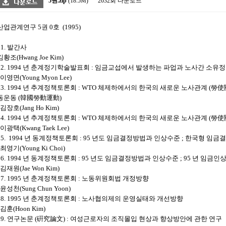
5권.zip
(18.5M)
2032회 다운로드
산업관계연구
5
권
0
호
(1995)
01.
발간사
김황조
(Hwang Joe Kim)
02. 1994
년 춘계정기학술발표회
:
임금교섭에서 발생하는 파업과 노사간 소유
이영면
(Young Myon Lee)
03. 1994
년 추계정책토론회
: WTO
체제하에서의 한국의 새로운 노사관계
(
勞使
동운동
(
韓國勞動運動
)
김장호
(Jang Ho Kim)
04. 1994
년 추계정책토론회
: WTO
체제하에서의 한국의 새로운 노사관계
(
勞使
이광택
(Kwang Taek Lee)
5.
1994
년 동계정책토론회
: 95
년도 임금결정방법과 인상수준
;
한국형 임금결
최영기
(Young Ki Choi)
06. 1994
년 동계정책토론회
: 95
년도 임금결정방법과 인상수준
; 95
년 임금인
김재원
(Jae Won Kim)
07. 1995
년 춘계정책토론회
:
노동위원회법 개정방향
윤성천
(Sung Chun Yoon)
08. 1995
년 춘계정책토론회
:
노사협의제의 운영실태와 개선방향
김훈
(Hoon Kim)
09.
연구논문
(
硏究論文
) :
여성근로자의 조직몰입 현상과 향상방안에 관한 연구